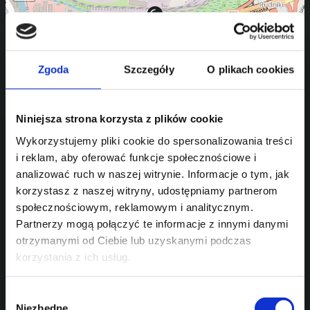
Jaecoo 7
Jaecoo 7 Hybrid
Zgoda
Szczegóły
O plikach cookies
Jaecoo 7 Super Hybrid
Jaecoo 8 Super Hybrid
Leaflet
|
©
OpenStreetMap
contributors
Niniejsza strona korzysta z plików cookie
Wykorzystujemy pliki cookie do spersonalizowania treści
Gwarancja
i reklam, aby oferować funkcje społecznościowe i
analizować ruch w naszej witrynie. Informacje o tym, jak
Pojazd:
korzystasz z naszej witryny, udostępniamy partnerom
społecznościowym, reklamowym i analitycznym.
Partnerzy mogą połączyć te informacje z innymi danymi
7 lat / 150 000 km lub 3 lata bez limitu kilometrów –
otrzymanymi od Ciebie lub uzyskanymi podczas
Gwarancja mechaniczna 3 lata – Gwarancja na lakier 12 lat –
korzystania z ich usług.
Gwarancja na rdzę i perforację
Wybór
Niezbędne
Części zamienne: