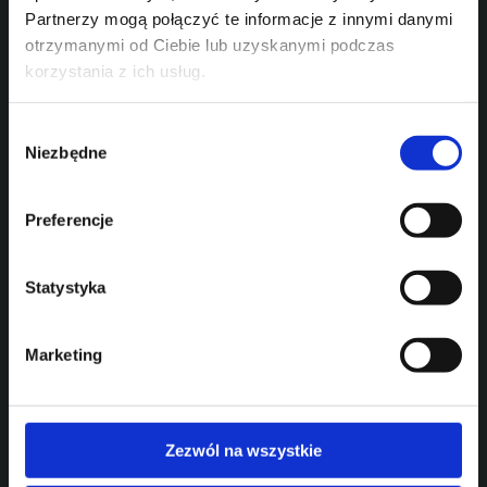
Partnerzy mogą połączyć te informacje z innymi danymi
otrzymanymi od Ciebie lub uzyskanymi podczas
korzystania z ich usług.
Wybór
Niezbędne
zgody
Preferencje
Statystyka
OMODA 5
Marketing
Silnik
1,6 T-GDI
Moc maksymalna (kW
147
przy.obr/min.)
KM/5000
Skrzynia
Automatyczna, dwusprzęgłowa
biegów
DCT7
Zezwól na wszystkie
Rodzaj napędu
FWD
Prędkość maksymalna (km/h)
180