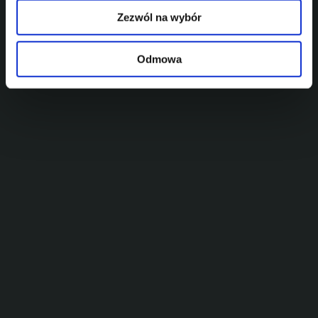
Pojemność zbiornika paliwa (l)
51
Zezwól na wybór
Wymiary (L/W/H mm)
4373/1824/1588
Max. masa całkowita (kg)
1849/1530
Umów jazdę próbną
Odmowa
Poznaj OMODA 5
Umów się na jazdę próbną
*
*
*
*
Wybierz model
*
Wybierz salon
*